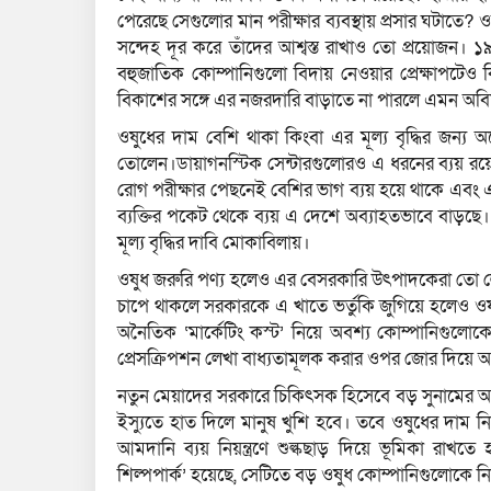
পেরেছে সেগুলোর মান পরীক্ষার ব্যবস্থায় প্রসার ঘটাতে? 
সন্দেহ দূর করে তাঁদের আশ্বস্ত রাখাও তো প্রয়োজন।
বহুজাতিক কোম্পানিগুলো বিদায় নেওয়ার প্রেক্ষাপটেও 
বিকাশের সঙ্গে এর নজরদারি বাড়াতে না পারলে এমন অবিশ্
ওষুধের দাম বেশি থাকা কিংবা এর মূল্য বৃদ্ধির জন্য
তোলেন।ডায়াগনস্টিক সেন্টারগুলোরও এ ধরনের ব্যয় র
রোগ পরীক্ষার পেছনেই বেশির ভাগ ব্যয় হয়ে থাকে এবং এর সি
ব্যক্তির পকেট থেকে ব্যয় এ দেশে অব্যাহতভাবে বাড়ছে।
মূল্য বৃদ্ধির দাবি মোকাবিলায়।
ওষুধ জরুরি পণ্য হলেও এর বেসরকারি উৎপাদকেরা তো লোকস
চাপে থাকলে সরকারকে এ খাতে ভর্তুকি জুগিয়ে হলেও ও
অনৈতিক ‘মার্কেটিং কস্ট’ নিয়ে অবশ্য কোম্পানিগুলোকে
প্রেসক্রিপশন লেখা বাধ্যতামূলক করার ওপর জোর দিয়ে
নতুন মেয়াদের সরকারে চিকিৎসক হিসেবে বড় সুনামের অধিকারী
ইস্যুতে হাত দিলে মানুষ খুশি হবে। তবে ওষুধের দাম নিয়ন
আমদানি ব্যয় নিয়ন্ত্রণে শুল্কছাড় দিয়ে ভূমিকা রাখত
শিল্পপার্ক’ হয়েছে, সেটিতে বড় ওষুধ কোম্পানিগুলোকে নি