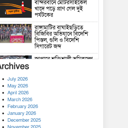
বান্দরবানে মোটরসাইকেল
খাদে পড়ে প্রাণ গেল দুই
পর্যটকের
রাঙ্গামাটির বাঘাইছড়িতে
বিজিবির অভিযানে বিদেশি
পিস্তল, গুলি ও বিদেশি
সিগারেট জব্দ
জাপানে শক্তিশালী ভূমিকম্পে
Archives
নিহতের সংখ্যা বেড়ে ৩৪
July 2026
রাশিয়ায় ক্যানসারের ভ্যাকসিন
May 2026
রোগীর শরীরে কার্যকরভাবে
April 2026
কাজ করছে, দাবি বিজ্ঞানীর
March 2026
February 2026
কাপ্তাই প্রেস ক্লাবের সভাপতি
মাহফুজ, সম্পাদক রিপন মারমা
January 2026
নির্বাচিত
December 2025
November 2025