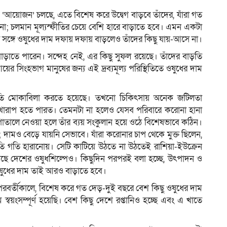
 ‘আয়োজন’ চলছে, এতে বিশেষ করে উদ্বেগ বাড়বে তাঁদের, যাঁরা গত
 চলমান মূল্যস্ফীতির চেয়ে বেশি হারে বাড়াতে হবে। এমন একটা
 সঙ্গে ওষুধের দাম দফায় দফায় বাড়লেও তাঁদের কিছু যায়-আসে না।
ম
 বাড়াতে পারেন। সন্দেহ নেই, এর কিছু সুফল রয়েছে। তাঁদের বাড়তি
আয়ের সিংহভাগ মানুষের জন্য এই দ্রব্যমূল্য পরিস্থিতিতে ওষুধের দাম
্থিতি মোকাবিলা করতে হয়েছে। তখনো চিকিৎসায় অনেক জটিলতা
খারাপ হতে পারত। তেমনটা না হলেও যেসব পরিবারে করোনা হানা
পাতালে নেওয়া হলে তাঁর ব্যয় সংকুলান হয়ে ওঠে বিশেষভাবে কঠিন।
দামও বেড়ে যায়নি সেভাবে। যাঁরা করোনার চাপ থেকে মুক্ত ছিলেন,
 গতি হারানোয়। সেটি কাটিয়ে উঠতে না উঠতেই রাশিয়া-ইউক্রেন
ে পড়েছে দেশের ওষুধশিল্পেও। কিছুদিন পরপরই বলা হচ্ছে, উৎপাদন ও
। ওষুধের দাম তাই আরও বাড়াতে হবে।
বর্তীকালে, বিশেষ করে গত দেড়-দুই বছরে বেশ কিছু ওষুধের দাম
স্বয়ংসম্পূর্ণ হয়েছি। বেশ কিছু দেশে রপ্তানিও হচ্ছে এবং এ খাতে