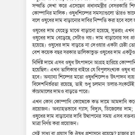
সম্প্রতি দেখা করে এসেছেন প্রধানমন্ত্রীর বেসরকারি
কোম্পানির মালিক। ওষুধশিল্পের সমস্যাগুলো তাঁরও ভালোই জান
বলে ওষুধের দাম বাড়ানোর দাবির নিষ্পত্তি করা হবে বলে জা
ওষুধের দাম যেহেতু মাঝে বাড়ানো হয়েছে, সুতরাং এখ
ওষুধের দাম বেড়েছে, সেটাও নয়। দাম বাড়ানোর সব প্রস
হয়েছে। ওষুধের দাম বাড়তে না দেওয়ার একটা চেষ্টা ত
বেশ কয়েক বছর সরকার তালিকাভুক্ত ওষুধের দাম একটু
নির্দিষ্ট দামে এসব ওষুধ উৎপাদনে আগ্রহ হারিয়ে কোম্পা
হয়েছিল। এখন তালিকার বাইরে যে বিপুলসংখ্যক ওষুধ বাজারে
হবে। অন্যান্য শিল্পের মতো ওষুধশিল্পেও উৎপাদন ব্যয়
বিদেশনির্ভরতা রয়েছে, তাই শুধু চলমান ডলার-সংকটেই 
কাঁচামালের দামও বাড়তে পারে।
এখন কোন কোম্পানি কোত্থেকে কত দামে আমদানি করে এ
প্রয়োজন। অব্যাহতভাবে গ্যাস, বিদ্যুৎ, ডিজেলের দাম;
ওষুধের দাম বাড়ানোর দাবি উত্থাপনের সময় এসব বক্তব্
মাত্রা নির্ণয় করা প্রয়োজন।
সেই সাধ্য বা প্রয়াস কি ঔষধ প্রশাসনে রয়েছে? হাজার হ