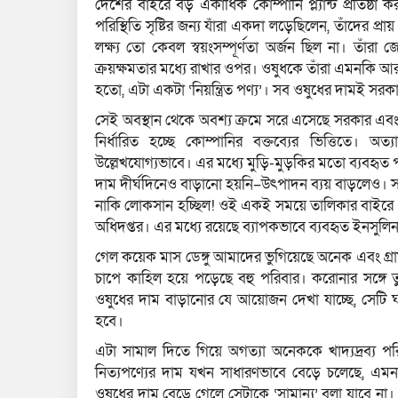
দেশের বাইরে বড় একাধিক কোম্পানি প্ল্যান্ট প্রতিষ
পরিস্থিতি সৃষ্টির জন্য যাঁরা একদা লড়েছিলেন, তাঁদের প্
লক্ষ্য তো কেবল স্বয়ংসম্পূর্ণতা অর্জন ছিল না। তাঁ
ক্রয়ক্ষমতার মধ্যে রাখার ওপর। ওষুধকে তাঁরা এমনকি আর
হতো, এটা একটা ‘নিয়ন্ত্রিত পণ্য’। সব ওষুধের দামই সরকারি
সেই অবস্থান থেকে অবশ্য ক্রমে সরে এসেছে সরকার এবং
নির্ধারিত হচ্ছে কোম্পানির বক্তব্যের ভিত্তিতে। 
উল্লেখযোগ্যভাবে। এর মধ্যে মুড়ি-মুড়কির মতো ব্যবহৃত 
দাম দীর্ঘদিনেও বাড়ানো হয়নি–উৎপাদন ব্যয় বাড়লেও। স
নাকি লোকসান হচ্ছিল! ওই একই সময়ে তালিকার বাইরে থ
অধিদপ্তর। এর মধ্যে রয়েছে ব্যাপকভাবে ব্যবহৃত ইনসুলিন, 
গেল কয়েক মাস ডেঙ্গু আমাদের ভুগিয়েছে অনেক এবং গ্রাম 
চাপে কাহিল হয়ে পড়েছে বহু পরিবার। করোনার সঙ্গে ত
ওষুধের দাম বাড়ানোর যে আয়োজন দেখা যাচ্ছে, সেটি ঘট
হবে।
এটা সামাল দিতে গিয়ে অগত্যা অনেককে খাদ্যদ্রব্য 
নিত্যপণ্যের দাম যখন সাধারণভাবে বেড়ে চলেছে, এমন
ওষুধের দাম বেড়ে গেলে সেটাকে ‘সামান্য’ বলা যাবে না। ও