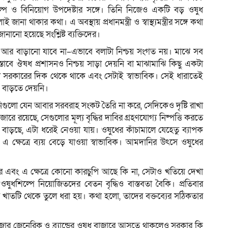
 শিল্প ও বিনিয়োগ উপদেষ্টার সঙ্গে। তিনি নিজেও একটি বড় ওষুধ
া থাকার কথা। এ অবস্থায় প্রধানমন্ত্রী ও স্বাস্থ্যমন্ত্রীর সঙ্গে কথা
নানো হয়েছে সংশ্লিষ্ট ব্যক্তিদের।
ন আর বাড়ানো যাবে না–এভাবে বলাটা নিশ্চয় সংগত নয়। মাঝে সব
্তাবে ঔষধ প্রশাসনও নিশ্চয় সাড়া দেয়নি বা মাঝামাঝি কিছু একটা
ো সরকারের দিক থেকে থাকে এবং সেটাই স্বাভাবিক। সেই ধারাতেই
ও বাড়তে দেয়নি।
নিগুলো যেন আবার সরবরাহ সংকট তৈরি না করে, সেদিকেও দৃষ্টি রাখা
 রয়েছে, সেগুলোর মূল্য বৃদ্ধির দাবির গ্রহণযোগ্য নিষ্পত্তি করতে
 বাড়ছে, এটা ধরেই নেওয়া যায়। ওষুধের কাঁচামালে যেহেতু ব্যাপক
এ ক্ষেত্রে ব্যয় বেড়ে যাওয়া স্বাভাবিক। আমদানির উৎসে ওষুধের
বং এ ক্ষেত্রে কোনো কারচুপি আছে কি না, সেটাও খতিয়ে দেখা
 ওষুধশিল্পে নিয়োজিতদের বেতন বৃদ্ধিও বাস্তবতা বৈকি। প্রতিবার
য খাতটি থেকে তুলে ধরা হয়। কথা হলো, তাদের বক্তব্যের সঠিকতার
াজার জেনেরিক ও ব্র্যান্ডের ওষুধ বাজারে আসতে থাকলেও সরকার কি