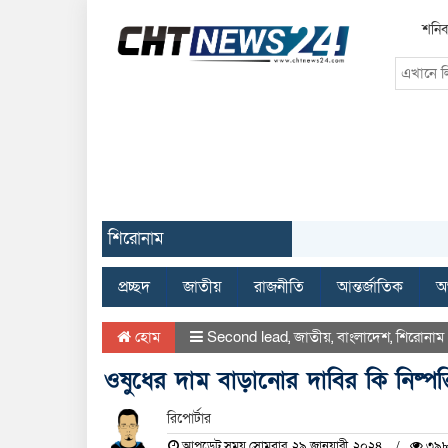
শনিব
শিরোনাম
প্রচ্ছদ
জাতীয়
রাজনীতি
আন্তর্জাতিক
অর
হোম
Second lead
,
জাতীয়
,
বাংলাদেশ
,
শিরোনাম
ওষুধের দাম বাড়ানোর দাবির কি নিষ্পত্
রিপোর্টার
আপডেট সময় সোমবার, ২৯ জানুয়ারী, ২০২৪
৩৯৮ 