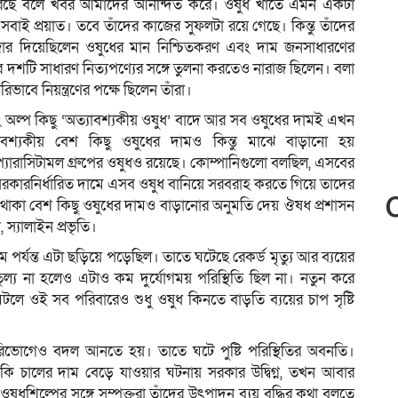
্ঠা করছে বলে খবর আমাদের আনন্দিত করে। ওষুধ খাতে এমন একটা
রায় সবাই প্রয়াত। তবে তাঁদের কাজের সুফলটা রয়ে গেছে। কিন্তু তাঁদের
রা জোর দিয়েছিলেন ওষুধের মান নিশ্চিতকরণ এবং দাম জনসাধারণের
 দশটি সাধারণ নিত্যপণ্যের সঙ্গে তুলনা করতেও নারাজ ছিলেন। বলা
ভাবে নিয়ন্ত্রণের পক্ষে ছিলেন তাঁরা।
 অল্প কিছু ‘অত্যাবশ্যকীয় ওষুধ’ বাদে আর সব ওষুধের দামই এখন
অত্যাবশ্যকীয় বেশ কিছু ওষুধের দামও কিন্তু মাঝে বাড়ানো হয়
প্যারাসিটামল গ্রুপের ওষুধও রয়েছে। কোম্পানিগুলো বলছিল, এসবের
রকারনির্ধারিত দামে এসব ওষুধ বানিয়ে সরবরাহ করতে গিয়ে তাদের
াকা বেশ কিছু ওষুধের দামও বাড়ানোর অনুমতি দেয় ঔষধ প্রশাসন
স্যালাইন প্রভৃতি।
পর্যন্ত এটা ছড়িয়ে পড়েছিল। তাতে ঘটেছে রেকর্ড মৃত্যু আর ব্যয়ের
ুল্য না হলেও এটাও কম দুর্যোগময় পরিস্থিতি ছিল না। নতুন করে
লে ওই সব পরিবারেও শুধু ওষুধ কিনতে বাড়তি ব্যয়ের চাপ সৃষ্টি
পরিভোগেও বদল আনতে হয়। তাতে ঘটে পুষ্টি পরিস্থিতির অবনতি।
কি চালের দাম বেড়ে যাওয়ার ঘটনায় সরকার উদ্বিগ্ন, তখন আবার
ষুধশিল্পের সঙ্গে সম্পৃক্তরা তাঁদের উৎপাদন ব্যয় বৃদ্ধির কথা বলতে