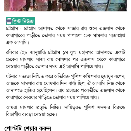
চট্টগ্রাম:- চট্টগ্রাম আদালত থেকে সাজার রায় শুনে এজলাস থেকে
কারাগারের গাড়ীতে তোলার সময় পালালো চেক মামলার সাজাপ্রাপ্ত
এক আসামি।
র‌বিবার (২৮ জানুয়ারি) চট্টগ্রাম ১ম যুগ্ম মহানগর আদালতে একটি
চেকের মামলায় সাজা রায় ঘোষণার পর এজলাস থেকে কারাগারে
নেওয়ার গাড়ীতে তোলার সময় এই আসামি পালিয়ে যায়।
ঘটনার সত্যতা নিশ্চিত করে অ‌তি‌রিক্ত পু‌লিশ ক‌মিশনার হুমায়ুন বলেন,
আজকে মামলার রায় ঘোষণার দিন ধার্য্য ছিল, ঐ আসামি নিজ থেকে
আদালতে হা‌জির হয়েছিলেন। রায় প্রচারের পরবর্তীতে এজলাস থেকে
কারাগারে নেওয়ার গা‌ড়িতে তোলার সময় পা‌লিয়ে যায়।
আমরা মামলার প্রস্তু‌তি নি‌চ্ছি। দা‌য়িত্বরত পু‌লিশ সদস্যর বিরুদ্ধে
বিভাগীয় ব্যবস্থা নেওয়া হচ্ছে।
পোস্টটি শেয়ার করুন