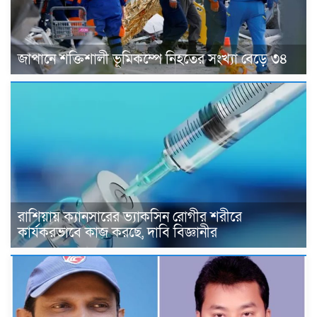
জাপানে শক্তিশালী ভূমিকম্পে নিহতের সংখ্যা বেড়ে ৩৪
রাশিয়ায় ক্যানসারের ভ্যাকসিন রোগীর শরীরে
কার্যকরভাবে কাজ করছে, দাবি বিজ্ঞানীর