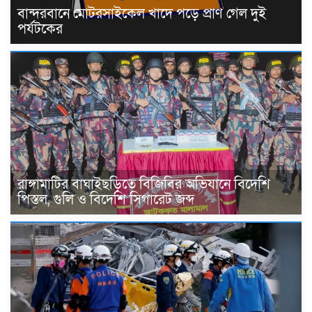
বান্দরবানে মোটরসাইকেল খাদে পড়ে প্রাণ গেল দুই
পর্যটকের
রাঙ্গামাটির বাঘাইছড়িতে বিজিবির অভিযানে বিদেশি
পিস্তল, গুলি ও বিদেশি সিগারেট জব্দ