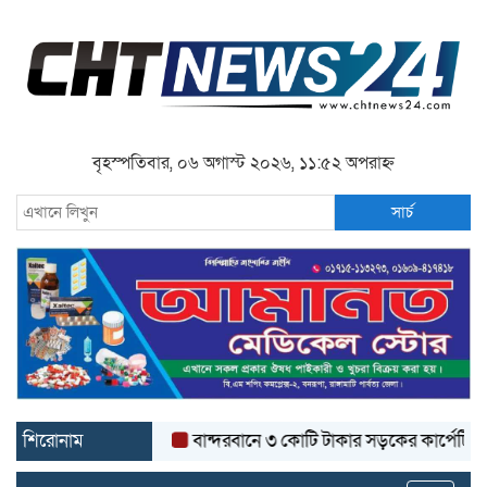
বৃহস্পতিবার, ০৬ অগাস্ট ২০২৬, ১১:৫২ অপরাহ্ন
সার্চ
শিরোনাম
বান্দরবানে ৩ কোটি টাকার সড়কের কার্পেটিং উঠে যা