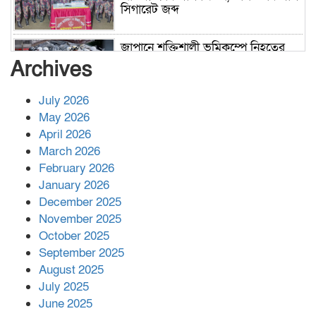
সিগারেট জব্দ
জাপানে শক্তিশালী ভূমিকম্পে নিহতের
সংখ্যা বেড়ে ৩৪
Archives
July 2026
রাশিয়ায় ক্যানসারের ভ্যাকসিন রোগীর
May 2026
শরীরে কার্যকরভাবে কাজ করছে, দাবি
April 2026
বিজ্ঞানীর
March 2026
February 2026
কাপ্তাই প্রেস ক্লাবের সভাপতি মাহফুজ,
January 2026
সম্পাদক রিপন মারমা নির্বাচিত
December 2025
November 2025
October 2025
মালয়েশিয়ার প্রধানমন্ত্রীকে চিঠি দেয়ার
September 2025
পর ফোন তারেক রহমানের,গ্যাস সঙ্কট
মোকাবিলায় সহায়তার আশ্বাস
August 2025
July 2025
June 2025
২২১ কোটি টাকা বেড়েছে রেলের আয়,