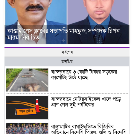
কাপ্তাই প্রেস ক্লাবের সভাপতি মাহফুজ, সম্পাদক রিপন
মারমা নির্বাচিত
সর্বশেষ
জনপ্রিয়
বান্দরবানে ৩ কোটি টাকার সড়কের
কার্পেটিং উঠে যাচ্ছে
বান্দরবানে মোটরসাইকেল খাদে পড়ে
প্রাণ গেল দুই পর্যটকের
রাঙ্গামাটির বাঘাইছড়িতে বিজিবির
অভিযানে বিদেশি পিস্তল, গুলি ও বিদেশি