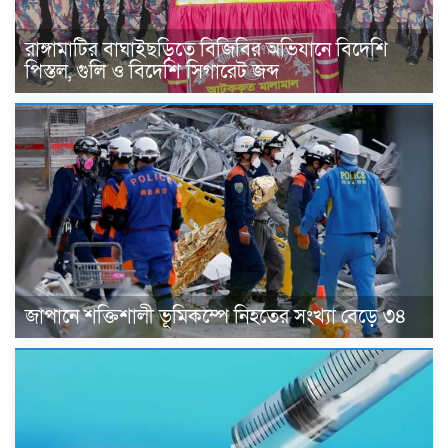
রাঙ্গামাটির বাঘাইছড়িতে বিজিবির অভিযানে বিদেশি
পিস্তল, গুলি ও বিদেশি সিগারেট জব্দ
জাপানে শক্তিশালী ভূমিকম্পে নিহতের সংখ্যা বেড়ে ৩৪