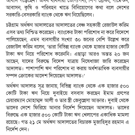
আবাস গড়েছেন। এসব ব্যবসায়ী ভোগ্যপণ্য, শিপ ব্রেকিং, গার্মেন্টস,
আবাসন, কৃষি ও পরিবহন খাতে বিনিয়োগের কথা বলে দেশের
সরকারি-বেসরকারি ব্যাংক থেকে ঋণ নিয়েছিলেন।
চট্টগ্রাম অর্থঋণ আদালতের আদালতের বেঞ্চ সহকারী রেজাউল করিম
এসব তথ্য নিশ্চিত করেছেন। ব্যাংকের টাকা পরিশোধ না করে বিদেশে
পালিয়েছেন, এমন ব্যবসায়ীর সংখ্যা ৩০ জনের বেশি উল্লেখ করে
রেজাউল করিম বলেন, ‘তারা বিভিন্ন ব্যাংক থেকে হাজার হাজার কোটি
টাকা ঋণ নিয়ে পরিশোধ করেননি। এছাড়া আরও অন্তত ২০ জন
আছেন, যাদের বিরুদ্ধে বিদেশ যাত্রায় নিষেধাজ্ঞা জারি করেছেন
আদালত। পাশাপাশি ঋণ পরিশোধ না করায় অর্ধশতাধিক ব্যবসায়ীর
সম্পদ ক্রোকের আদেশ দিয়েছেন আদালত।’
অর্থঋণ আদালত সূত্র জানায়, বিভিন্ন ব্যাংক থেকে এক হাজার ৫০০
কোটি টাকা ঋণ নিয়ে দুবাইয়ে বসবাস করছেন ইমাম গ্রুপের
চেয়ারম্যান মোহাম্মদ আলী ও তার স্ত্রী জেবুন্নেসা আক্তার। দুবাই থেকে
তাদের দেশে ফিরিয়ে আনার নির্দেশ দিয়েছেন আদালত। তাদের
বিরুদ্ধে এক হাজার ৫০০ কোটি টাকা ঋণ খেলাপের একাধিক মামলা
রয়েছে। গত ২১ মে অর্থঋণ আদালতের বিচারক মুজাহিদুর রহমান এ
নির্দেশ দেন।