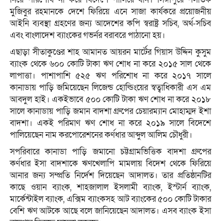
মুজিবুর রহমানকে দেশে ফিরিয়ে এনে সাজা কার্যকরে প্রয়োজনীয়
আইনি ব্যবস্থা গ্রহণের জন্য আদেশের কপি স্বরাষ্ট্র সচিব, অর্থ-সচিব
এবং বাংলাদেশ ব্যাংকের গভর্নর বরাবরে পাঠানো হয়।
এছাড়া সীতাকুণ্ডের শাহ আমানত আয়রন মার্টের গিয়াস উদ্দিন কুসুম
ব্যাংক থেকে ৬০০ কোটি টাকা ঋণ শোধ না করে ২০১৫ সাল থেকে
লাপাত্তা। পাশাপাশি ৫২৫ ঋণ পরিশোধ না করে ২০১৭ সালে
কানাডায় পাড়ি জমিয়েছেন লিজেন্ড হোল্ডিংয়ের স্বত্বাধিকারী এস এম
আবদুল হাই। একইভাবে ৫০০ কোটি টাকা ঋণ শোধ না করে ২০১৮
সালে কানাডায় পাড়ি জমান বাদশা গ্রুপের চেয়ারম্যান মোহাম্মদ ইশা
বাদশা। একই পরিমাণ ঋণ শোধ না করে ২০১৯ সালে বিদেশে
পালিয়েছেন নাম করপোরেশনের কর্ণধার আব্দুল আলিম চৌধুরী।
সপরিবারে কানাডা পাড়ি জমানো চট্টগ্রামভিত্তিক বাদশা গ্রুপের
কর্ণধার ইসা বাদশাকে ঋণখেলাপি মামলায় বিদেশ থেকে ফিরিয়ে
আনার জন্য সম্প্রতি নির্দেশ দিয়েছেন আদালত। তার প্রতিষ্ঠানটির
কাছে ওয়ান ব্যাংক, শাহজালাল ইসলামী ব্যাংক, ইস্টার্ন ব্যাংক,
মার্কেন্টাইল ব্যাংক, এক্সিম ব্যাংকসহ আট ব্যাংকের ৫০০ কোটি টাকার
বেশি ঋণ আটকে আছে বলে জানিয়েছেন আদালত। এসব ব্যাংক ইসা