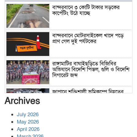
বান্দরবানে ৩ কোটি টাকার সড়কের
কার্পেটিং উঠে যাচ্ছে
বান্দরবানে মোটরসাইকেল খাদে পড়ে
প্রাণ গেল দুই পর্যটকের
রাঙ্গামাটির বাঘাইছড়িতে বিজিবির
অভিযানে বিদেশি পিস্তল, গুলি ও বিদেশি
সিগারেট জব্দ
জাপানে শক্তিশালী ভূমিকম্পে নিহতের
সংখ্যা বেড়ে ৩৪
Archives
July 2026
রাশিয়ায় ক্যানসারের ভ্যাকসিন রোগীর
May 2026
শরীরে কার্যকরভাবে কাজ করছে, দাবি
April 2026
বিজ্ঞানীর
March 2026