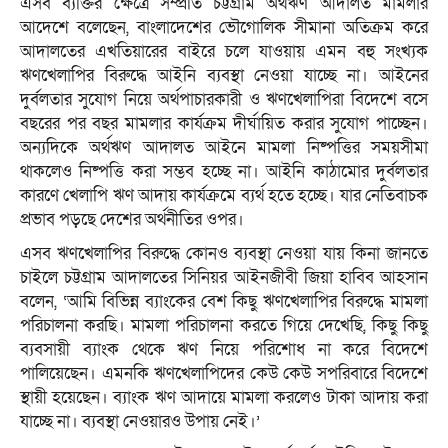
এসব ব্যক্তির ক্ষেত্রে সম্প্রতি চট্টগ্রাম অর্থঋণ আদালত মামলার
আদেশে বলেছেন, বাংলাদেশের ভৌগোলিক সীমানা অতিক্রম করে
আদালতের এখতিয়ারের বাইরে চলে যাওয়ায় এমন বহু সংখ্যক
ঋণখেলাপির বিরুদ্ধে আইনি ব্যবস্থা নেওয়া যাচ্ছে না। আইনের
দুর্বলতার সুযোগ নিয়ে অর্থপাচারকারী ও ঋণখেলাপিরা বিদেশে বসে
বছরের পর বছর মামলার কার্যক্রম দীর্ঘায়িত করার সুযোগ পাচ্ছেন।
অন্যদিকে অর্থঋণ আদালত আইনে মামলা নিষ্পত্তির সময়সীমা
থাকলেও নিষ্পত্তি করা সম্ভব হচ্ছে না। আইনি কাঠামোর দুর্বলতার
কারণে খেলাপি ঋণ আদায় কার্যক্রমে ব্যর্থ হতে হচ্ছে। যার নেতিবাচক
প্রভাব পড়ছে দেশের অর্থনীতির ওপর।
এসব ঋণখেলাপির বিরুদ্ধে কোনও ব্যবস্থা নেওয়া যায় কিনা জানতে
চাইলে চট্টগ্রাম আদালতের সিনিয়র আইনজীবী জিয়া হাবিব আহসান
বলেন, ‘আমি বিভিন্ন ব্যাংকের বেশ কিছু ঋণখেলাপির বিরুদ্ধে মামলা
পরিচালনা করছি। মামলা পরিচালনা করতে গিয়ে দেখেছি, কিছু কিছু
ব্যবসায়ী ব্যাংক থেকে ঋণ নিয়ে পরিশোধ না করে বিদেশে
পালিয়েছেন। এমনকি ঋণখেলাপিদের কেউ কেউ সপরিবারে বিদেশে
স্থায়ী হয়েছেন। ব্যাংক ঋণ আদায়ে মামলা করলেও টাকা আদায় করা
যাচ্ছে না। ব্যবস্থা নেওয়ারও উপায় নেই।’