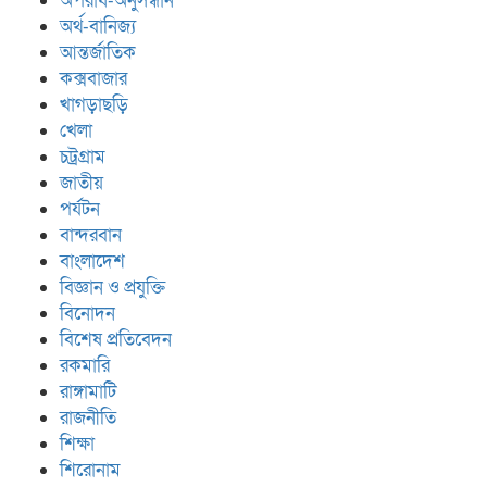
অপরাধ-অনুসন্ধান
অর্থ-বানিজ্য
আন্তর্জাতিক
কক্সবাজার
খাগড়াছড়ি
খেলা
চট্রগ্রাম
জাতীয়
পর্যটন
বান্দরবান
বাংলাদেশ
বিজ্ঞান ও প্রযুক্তি
বিনোদন
বিশেষ প্রতিবেদন
রকমারি
রাঙ্গামাটি
রাজনীতি
শিক্ষা
শিরোনাম