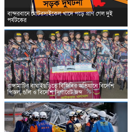
বান্দরবানে মোটরসাইকেল খাদে পড়ে প্রাণ গেল দুই
পর্যটকের
রাঙ্গামাটির বাঘাইছড়িতে বিজিবির অভিযানে বিদেশি
পিস্তল, গুলি ও বিদেশি সিগারেট জব্দ