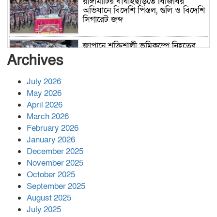
রাঙ্গামাটির বাঘাইছড়িতে বিজিবির
অভিযানে বিদেশি পিস্তল, গুলি ও বিদেশি
সিগারেট জব্দ
জাপানে শক্তিশালী ভূমিকম্পে নিহতের
সংখ্যা বেড়ে ৩৪
Archives
July 2026
রাশিয়ায় ক্যানসারের ভ্যাকসিন রোগীর
May 2026
শরীরে কার্যকরভাবে কাজ করছে, দাবি
April 2026
বিজ্ঞানীর
March 2026
February 2026
কাপ্তাই প্রেস ক্লাবের সভাপতি মাহফুজ,
January 2026
সম্পাদক রিপন মারমা নির্বাচিত
December 2025
November 2025
October 2025
মালয়েশিয়ার প্রধানমন্ত্রীকে চিঠি দেয়ার
September 2025
পর ফোন তারেক রহমানের,গ্যাস সঙ্কট
মোকাবিলায় সহায়তার আশ্বাস
August 2025
July 2025