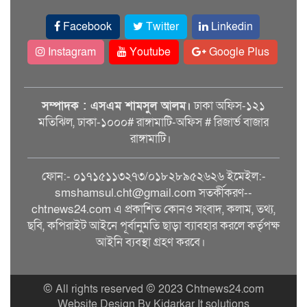
Facebook
Twitter
Linkedin
Instagram
Youtube
Google Plus
সম্পাদক : এসএম শামসুল আলম।
ঢাকা অফিস-১২১
মতিঝিল, ঢাকা-১০০০# রাঙ্গামাটি-অফিস # রিজার্ভ বাজার
রাঙ্গামাটি।
ফোন:- ০১৭১৫১১৩২৭৩/০১৮২৮৯৫২৬২৬ ইমেইল:-
smshamsul.cht@gmail.com সতর্কীকরণ--
chtnews24.com এ প্রকাশিত কোনও সংবাদ, কলাম, তথ্য,
ছবি, কপিরাইট আইনে পূর্বানুমতি ছাড়া ব্যাবহার করলে কর্তৃপক্ষ
আইনি ব্যবস্থা গ্রহণ করবে।
© All rights reserved © 2023 Chtnews24.com
Website Design By Kidarkar It solutions