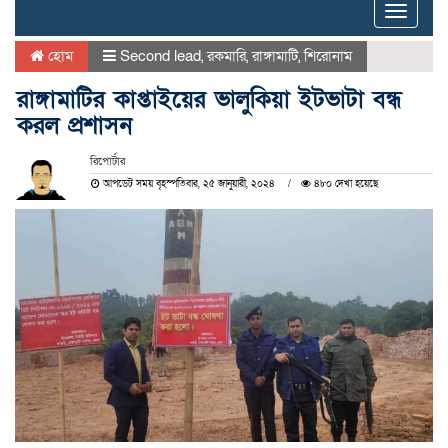
Toggle
naviga
হোম
Second lead
,
রকমারি
,
রাঙ্গামাটি
,
শিরোনাম
রাঙ্গামাটির কাপ্তাইয়ের ভালুকিয়া ইটভাটা বন্ধ
করল প্রশাসন
রিপোর্টার
আপডেট সময় বৃহস্পতিবার, ২৫ জানুয়ারী, ২০২৪
৪৮০ দেখা হয়েছে