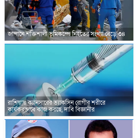
জাপানে শক্তিশালী ভূমিকম্পে নিহতের সংখ্যা বেড়ে ৩৪
রাশিয়ায় ক্যানসারের ভ্যাকসিন রোগীর শরীরে
কার্যকরভাবে কাজ করছে, দাবি বিজ্ঞানীর