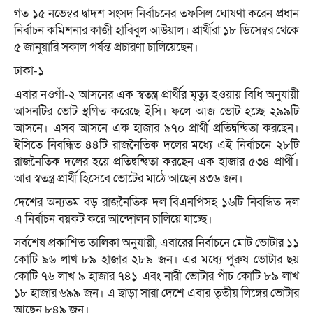
গত ১৫ নভেম্বর দ্বাদশ সংসদ নির্বাচনের তফসিল ঘোষণা করেন প্রধান
নির্বাচন কমিশনার কাজী হাবিবুল আউয়াল। প্রার্থীরা ১৮ ডিসেম্বর থেকে
৫ জানুয়ারি সকাল পর্যন্ত প্রচারণা চালিয়েছেন।
ঢাকা-১
এবার নওগাঁ-২ আসনের এক স্বতন্ত্র প্রার্থীর মৃত্যু হওয়ায় বিধি অনুযায়ী
আসনটির ভোট স্থগিত করেছে ইসি। ফলে আজ ভোট হচ্ছে ২৯৯টি
আসনে। এসব আসনে এক হাজার ৯৭০ প্রার্থী প্রতিদ্বন্দ্বিতা করছেন।
ইসিতে নিবন্ধিত ৪৪টি রাজনৈতিক দলের মধ্যে এই নির্বাচনে ২৮টি
রাজনৈতিক দলের হয়ে প্রতিদ্বন্দ্বিতা করছেন এক হাজার ৫৩৪ প্রার্থী।
আর স্বতন্ত্র প্রার্থী হিসেবে ভোটের মাঠে আছেন ৪৩৬ জন।
দেশের অন্যতম বড় রাজনৈতিক দল বিএনপিসহ ১৬টি নিবন্ধিত দল
এ নির্বাচন বয়কট করে আন্দোলন চালিয়ে যাচ্ছে।
সর্বশেষ প্রকাশিত তালিকা অনুযায়ী, এবারের নির্বাচনে মোট ভোটার ১১
কোটি ৯৬ লাখ ৮৯ হাজার ২৮৯ জন। এর মধ্যে পুরুষ ভোটার ছয়
কোটি ৭৬ লাখ ৯ হাজার ৭৪১ এবং নারী ভোটার পাঁচ কোটি ৮৯ লাখ
১৮ হাজার ৬৯৯ জন। এ ছাড়া সারা দেশে এবার তৃতীয় লিঙ্গের ভোটার
আছেন ৮৪৯ জন।