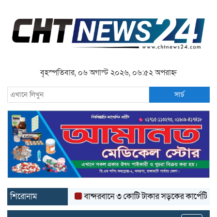
বৃহস্পতিবার, ০৬ অগাস্ট ২০২৬, ০৬:৫২ অপরাহ্ন
সার্চ
শিরোনাম
বান্দরবানে ৩ কোটি টাকার সড়কের কার্পেটিং উঠে যাচ্