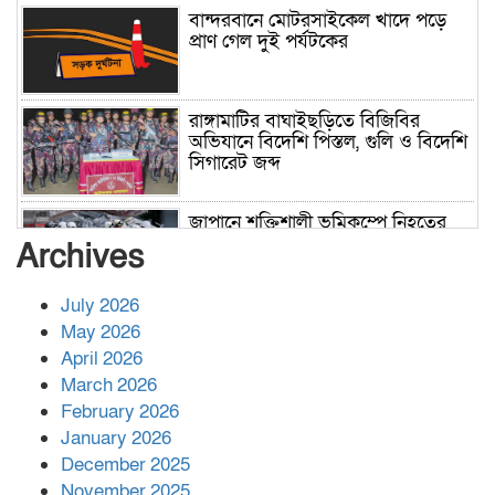
বান্দরবানে মোটরসাইকেল খাদে পড়ে
প্রাণ গেল দুই পর্যটকের
রাঙ্গামাটির বাঘাইছড়িতে বিজিবির
অভিযানে বিদেশি পিস্তল, গুলি ও বিদেশি
সিগারেট জব্দ
জাপানে শক্তিশালী ভূমিকম্পে নিহতের
সংখ্যা বেড়ে ৩৪
Archives
July 2026
রাশিয়ায় ক্যানসারের ভ্যাকসিন রোগীর
May 2026
শরীরে কার্যকরভাবে কাজ করছে, দাবি
April 2026
বিজ্ঞানীর
March 2026
February 2026
কাপ্তাই প্রেস ক্লাবের সভাপতি মাহফুজ,
January 2026
সম্পাদক রিপন মারমা নির্বাচিত
December 2025
November 2025