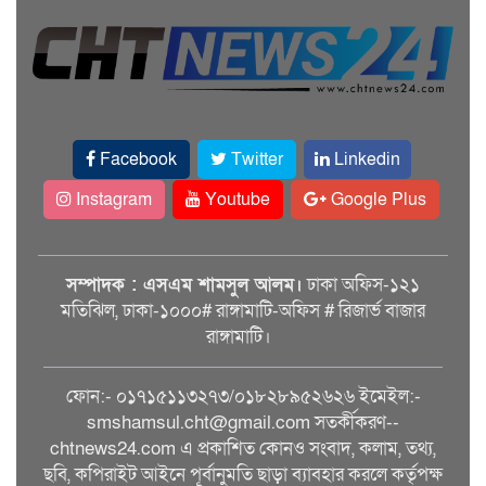
Facebook
Twitter
Linkedin
Instagram
Youtube
Google Plus
সম্পাদক : এসএম শামসুল আলম।
ঢাকা অফিস-১২১
মতিঝিল, ঢাকা-১০০০# রাঙ্গামাটি-অফিস # রিজার্ভ বাজার
রাঙ্গামাটি।
ফোন:- ০১৭১৫১১৩২৭৩/০১৮২৮৯৫২৬২৬ ইমেইল:-
smshamsul.cht@gmail.com সতর্কীকরণ--
chtnews24.com এ প্রকাশিত কোনও সংবাদ, কলাম, তথ্য,
ছবি, কপিরাইট আইনে পূর্বানুমতি ছাড়া ব্যাবহার করলে কর্তৃপক্ষ