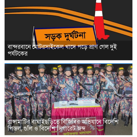
বান্দরবানে মোটরসাইকেল খাদে পড়ে প্রাণ গেল দুই
পর্যটকের
রাঙ্গামাটির বাঘাইছড়িতে বিজিবির অভিযানে বিদেশি
পিস্তল, গুলি ও বিদেশি সিগারেট জব্দ