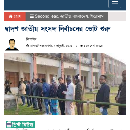
Toggle
naviga
হোম
Second lead
,
জাতীয়
,
বাংলাদেশ
,
শিরোনাম
দ্বাদশ জাতীয় সংসদ নির্বাচনের ভোট শুরু
রিপোর্টার
আপডেট সময় রবিবার, ৭ জানুয়ারী, ২০২৪
৪২৮ দেখা হয়েছে