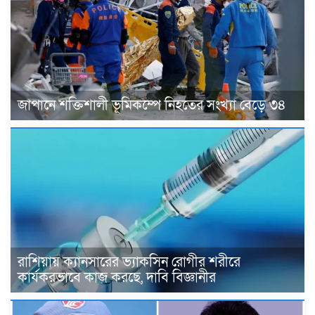
জাপানে শক্তিশালী ভূমিকম্পে নিহতের সংখ্যা বেড়ে ৩৪
রাশিয়ায় ক্যানসারের ভ্যাকসিন রোগীর শরীরে
কার্যকরভাবে কাজ করছে, দাবি বিজ্ঞানীর