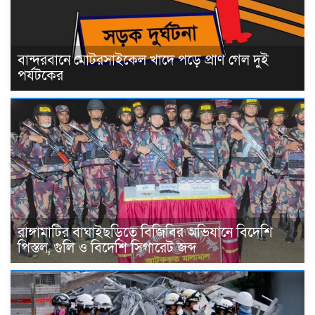
বান্দরবানে মোটরসাইকেল খাদে পড়ে প্রাণ গেল দুই
পর্যটকের
রাঙ্গামাটির বাঘাইছড়িতে বিজিবির অভিযানে বিদেশি
পিস্তল, গুলি ও বিদেশি সিগারেট জব্দ