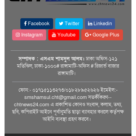
Facebook
Twitter
Linkedin
Instagram
Youtube
Google Plus
সম্পাদক : এসএম শামসুল আলম।
ঢাকা অফিস-১২১
মতিঝিল, ঢাকা-১০০০# রাঙ্গামাটি-অফিস # রিজার্ভ বাজার
রাঙ্গামাটি।
ফোন:- ০১৭১৫১১৩২৭৩/০১৮২৮৯৫২৬২৬ ইমেইল:-
smshamsul.cht@gmail.com সতর্কীকরণ--
chtnews24.com এ প্রকাশিত কোনও সংবাদ, কলাম, তথ্য,
ছবি, কপিরাইট আইনে পূর্বানুমতি ছাড়া ব্যাবহার করলে কর্তৃপক্ষ
আইনি ব্যবস্থা গ্রহণ করবে।