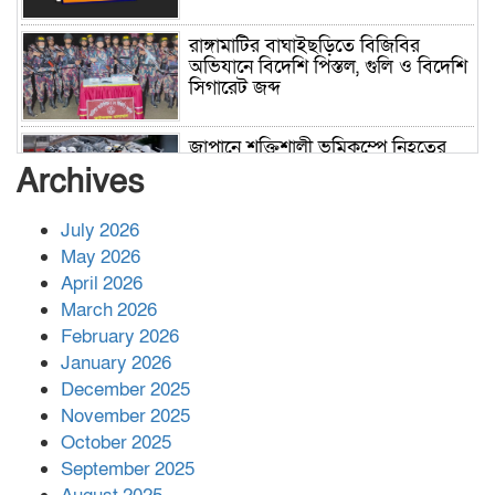
রাঙ্গামাটির বাঘাইছড়িতে বিজিবির
অভিযানে বিদেশি পিস্তল, গুলি ও বিদেশি
সিগারেট জব্দ
জাপানে শক্তিশালী ভূমিকম্পে নিহতের
সংখ্যা বেড়ে ৩৪
Archives
July 2026
রাশিয়ায় ক্যানসারের ভ্যাকসিন রোগীর
May 2026
শরীরে কার্যকরভাবে কাজ করছে, দাবি
April 2026
বিজ্ঞানীর
March 2026
February 2026
কাপ্তাই প্রেস ক্লাবের সভাপতি মাহফুজ,
January 2026
সম্পাদক রিপন মারমা নির্বাচিত
December 2025
November 2025
October 2025
মালয়েশিয়ার প্রধানমন্ত্রীকে চিঠি দেয়ার
September 2025
পর ফোন তারেক রহমানের,গ্যাস সঙ্কট
মোকাবিলায় সহায়তার আশ্বাস