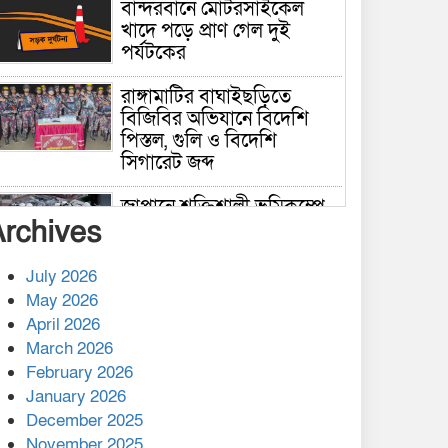
বান্দরবানে মোটরসাইকেল
খাদে পড়ে প্রাণ গেল দুই
পর্যটকের
রাঙ্গামাটির বাঘাইছড়িতে
বিজিবির অভিযানে বিদেশি
পিস্তল, গুলি ও বিদেশি
সিগারেট জব্দ
জাপানে শক্তিশালী ভূমিকম্পে
Archives
নিহতের সংখ্যা বেড়ে ৩৪
July 2026
রাশিয়ায় ক্যানসারের ভ্যাকসিন
May 2026
রোগীর শরীরে কার্যকরভাবে
April 2026
কাজ করছে, দাবি বিজ্ঞানীর
March 2026
February 2026
কাপ্তাই প্রেস ক্লাবের সভাপতি
মাহফুজ, সম্পাদক রিপন মারমা
January 2026
নির্বাচিত
December 2025
November 2025