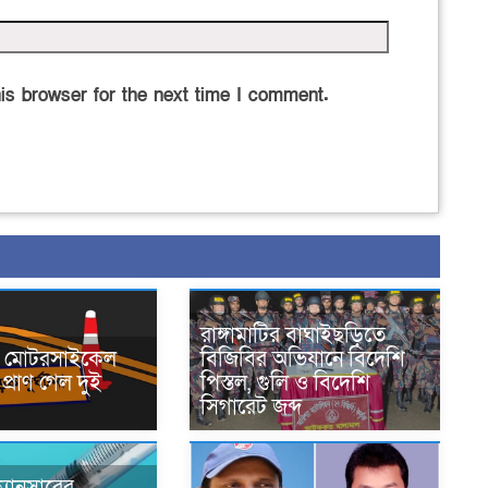
is browser for the next time I comment.
রাঙ্গামাটির বাঘাইছড়িতে
নে মোটরসাইকেল
বিজিবির অভিযানে বিদেশি
প্রাণ গেল দুই
পিস্তল, গুলি ও বিদেশি
সিগারেট জব্দ
্যানসারের