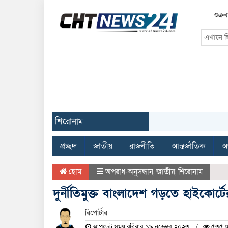
শুক্
শিরোনাম
প্রচ্ছদ
জাতীয়
রাজনীতি
আন্তর্জাতিক
অর
হোম
অপরাধ-অনুসন্ধান
,
জাতীয়
,
শিরোনাম
দুর্নীতিমুক্ত বাংলাদেশ গড়তে হাইকোর্ট
রিপোর্টার
আপডেট সময় রবিবার, ১৯ নভেম্বর, ২০২৩
৫৩৫ দ